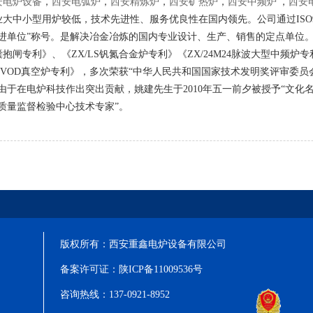
安电炉设备
，
西安电弧炉
，
西安精炼炉
，
西安矿热炉
，
西安中频炉
，
西安
大中小型用炉较低，技术先进性、服务优良性在国内领先。公司通过ISO900
进单位”称号。是解决冶金冶炼的国内专业设计、生产、销售的定点单位。我
囊抱闸专利》、《ZX/LS钒氮合金炉专利》《ZX/24M24脉波大型中频炉专
/VOD真空炉专利》，多次荣获“中华人民共和国国家技术发明奖评审委员
由于在电炉科技作出突出贡献，姚建先生于2010年五一前夕被授予“文化名
质量监督检验中心技术专家”。
版权所有：西安重鑫电炉设备有限公司
备案许可证：
陕ICP备11009536号
咨询热线：137-0921-8952