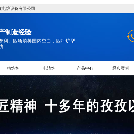
鑫电炉设备有限公司
产制造经验
专利、四项填补国内空白，四种炉型
功
精炼炉
电渣炉
产品中心
经典案例