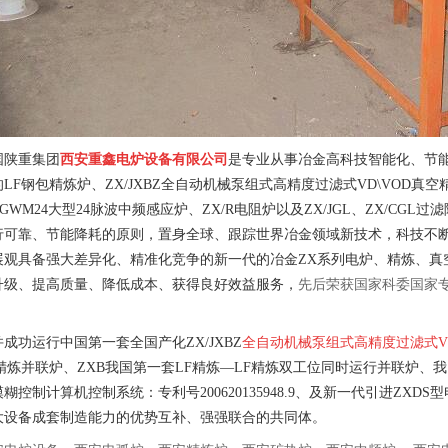
国陕重集团
西安重鑫电炉设备有限公司
是专业从事冶金高科技智能化、节能型
F钢包精炼炉、ZX/JXBZ全自动机械泵组式高精度过滤式VD\VOD真空精炼
/GWM24大型24脉波中频感应炉、ZX/R电阻炉以及ZX/JGL、ZX/CGL
行可靠、节能降耗的原则，置身全球、跟踪世界冶金领域新技术，科技不
展观具备强大差异化、精准化竞争的新一代的冶金ZX系列电炉、精炼、真
升级、提高质量、降低成本、获得良好效益服务，
先后荣获国家科委国家
成功运行中国第一套全国产化ZX/JXBZ
全自动机械泵组式高精度过滤式VD
F精炼并联炉、ZXB我国第一套LF精炼—LF精炼双工位同时运行并联炉
控制计算机控制系统：专利号200620135948.9、及新一代引进ZX
大设备成套制造能力的优势互补、强强联合的共同体。