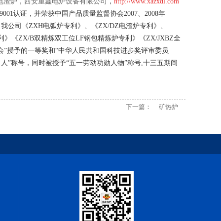
电渣炉
，
西安重鑫电炉设备有限公司
，
http://www.xazxdl.com
1认证，并荣获中国产品质量监督协会2007、2008年
公司《ZXH电弧炉专利》、《ZX/DZ电渣炉专利》、
利》《ZX/B双精炼双工位LF钢包精炼炉专利》《ZX/JXBZ全
会”授予的一等奖和“中华人民共和国科技进步奖评审委员
人”称号，同时被授予“五一劳动功勋人物”称号,十三五期间
下一篇：
矿热炉