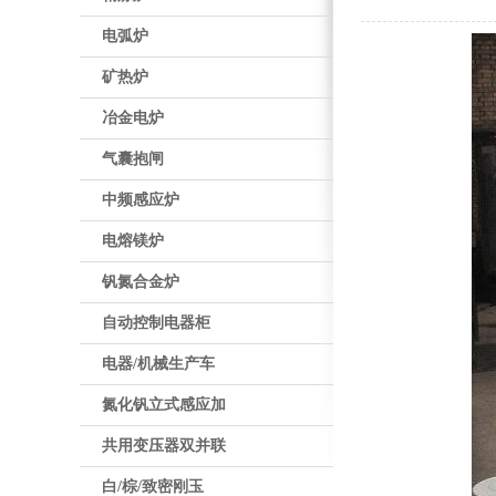
电弧炉
矿热炉
冶金电炉
气囊抱闸
中频感应炉
电熔镁炉
钒氮合金炉
自动控制电器柜
电器/机械生产车
氮化钒立式感应加
共用变压器双并联
白/棕/致密刚玉