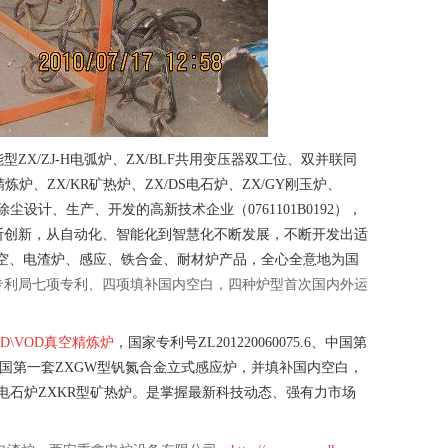
ZX/ZJ-H电弧炉、ZX/BLF共用变压器双工位、双并联同
炉、ZX/KR矿热炉、ZX/DS电石炉、ZX/GY刚玉炉、
过滤除尘设计、生产、开发的高新技术企业（0761101B0192），
断创新，从自动化、智能化到智慧化不断发展，不断开发出适
空、电渣炉、感应、铁合金、耐材炉产品，全心全意地为国
专利局七项专利、四项填补国内空白，四种炉型首次国内外运
\VOD真空精炼炉
，国家专利号ZL201220060075.6、中国第
、我国第一套ZXGW型钒氮合金立式感应炉，并填补国内空白，
DS型电石炉ZXKR型矿热炉。是掌握最新科技动态、强有力市场