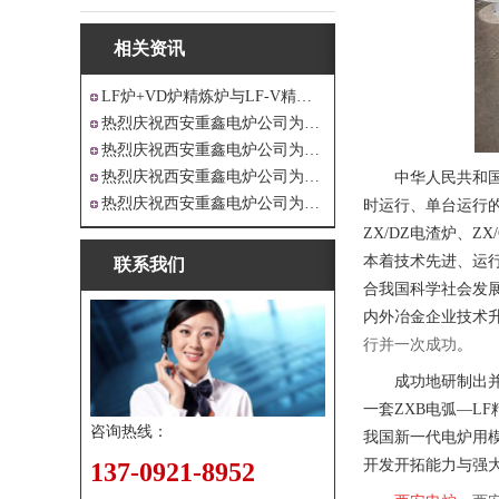
相关资讯
LF炉+VD炉精炼炉与LF-V精炼炉
热烈庆祝西安重鑫电炉公司为江苏戴南设
热烈庆祝西安重鑫电炉公司为四川设计研
热烈庆祝西安重鑫电炉公司为重庆客户设
中华人民共和
热烈庆祝西安重鑫电炉公司为安徽设计制
时运行、单台运行的L
ZX/DZ电渣炉、ZX
本着技术先进、运
联系我们
合我国科学社会发
内外冶金企业技术
行并一次成功
。
成功地研制出并
一套ZXB电弧—L
咨询热线：
我国新一代电炉用模糊
开发开拓能力与强
137-0921-8952