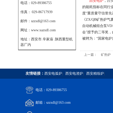
西安电炉
，
西
电话：
029-89386755
的能耗指标在同行业
传真：
029-86717939
度“重质量守信誉先
《ZX/QB矿热炉气
邮件：
szzxdl@163.com
自动机械组合泵VD
网址：
www.xazxdl.com
会”授予的二等奖，
被聘为：“国家电炉
地址：
西安市.辛家庙 .陕西重型机
器厂内
上一篇：
矿热炉
友情链接：
西安电弧炉
|
西安电渣炉
|
西安精练炉
|
电话：029-89386755
邮箱：szzxdl@163.com